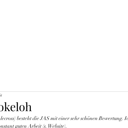
Home
Hunde
it
rokeloh
cross) besteht die JAS mit einer sehr schönen Bewertung. I
nstant guten Arbeit (s. Website).