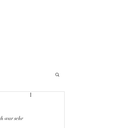
Zucht
Über Uns
News
Ferienwohnung
ch war sehr 