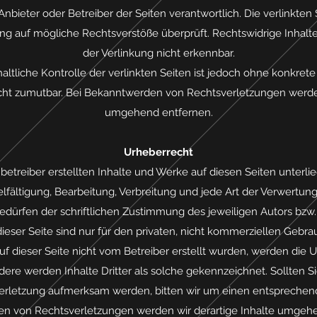
 Anbieter oder Betreiber der Seiten verantwortlich. Die verlinkt
ung auf mögliche Rechtsverstöße überprüft. Rechtswidrige Inhal
der Verlinkung nicht erkennbar.
ltliche Kontrolle der verlinkten Seiten ist jedoch ohne konkret
cht zumutbar. Bei Bekanntwerden von Rechtsverletzungen werden
umgehend entfernen.
Urheberrecht
nbetreiber erstellten Inhalte und Werke auf diesen Seiten unter
elfältigung, Bearbeitung, Verbreitung und jede Art der Verwertu
dürfen der schriftlichen Zustimmung des jeweiligen Autors bzw.
ieser Seite sind nur für den privaten, nicht kommerziellen Gebrau
auf dieser Seite nicht vom Betreiber erstellt wurden, werden die U
ere werden Inhalte Dritter als solche gekennzeichnet. Sollten S
erletzung aufmerksam werden, bitten wir um einen entsprechend
n von Rechtsverletzungen werden wir derartige Inhalte umgehe